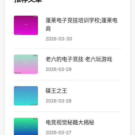
蓬莱电子竞技培训学校;蓬莱电
商
2026-03-30
老六的电子竞技 老六玩游戏
2026-03-29
碟王之王
2026-03-28
电竞视觉秘籍大揭秘
2026-03-27