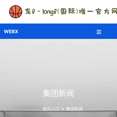
集团新闻
首页入口
集团新闻