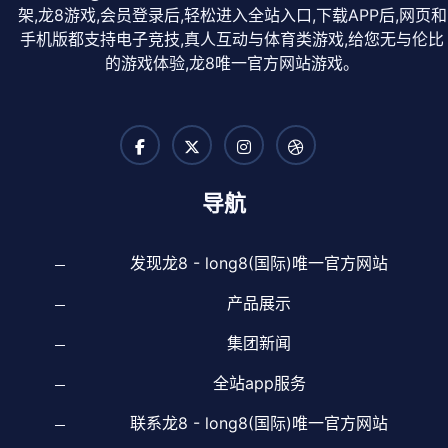
架,龙8游戏,会员登录后,轻松进入全站入口,下载APP后,网页和
手机版都支持电子竞技,真人互动与体育类游戏,给您无与伦比
的游戏体验,龙8唯一官方网站游戏。
导航
发现龙8 - long8(国际)唯一官方网站
产品展示
集团新闻
全站app服务
联系龙8 - long8(国际)唯一官方网站