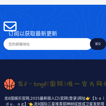
订阅以获取最新更新
龙8国娱乐官网,2025最新版入口\官网\登录\网址👉【ｂａｉ
ｄｕ．ａｇ】👈,龙8国际三星堆青铜神树绽放成卫星发射塔