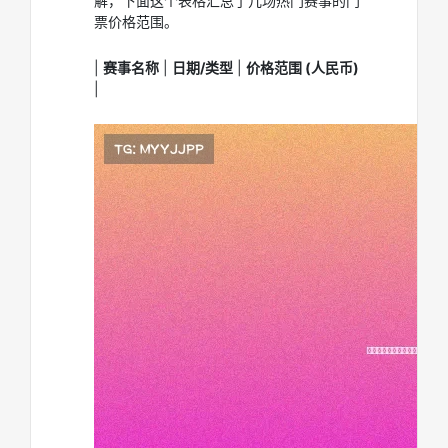
解，下面这个表格汇总了几场热门赛事的门
票价格范围。
|
赛事名称
|
日期/类型
|
价格范围 (人民币)
|