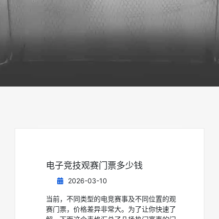
电子竞技观赛门票多少钱
2026-03-10
当前，不同类型的电竞赛事及不同位置的观
赛门票，价格差异非常大。为了让你快速了